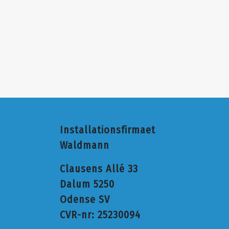
Installationsfirmaet
Waldmann
Clausens Allé 33
Dalum 5250
Odense SV
CVR-nr: 25230094