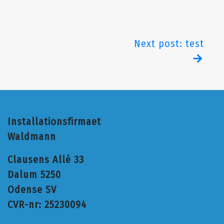
Next post: test
Installationsfirmaet
Waldmann
Clausens Allé 33
Dalum 5250
Odense SV
CVR-nr: 25230094